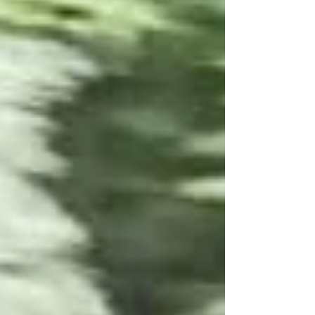
essentieel. Maar bewegen moet wél veilig,
gecontroleerd en haalbaar zijn. Precies daar
komt de mobiliteitsfiets in beeld. Het is niet
zomaar een fiets, maar een hulpmiddel dat
mensen helpt om stap voor stap hun kracht,
vertrouwen en zelfstandigheid terug te winn