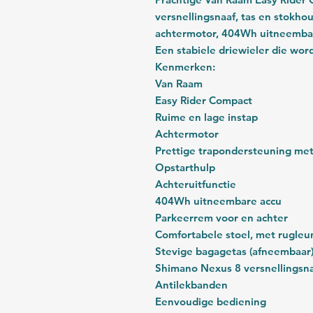
versnellingsnaaf, tas en stokho
achtermotor, 404Wh uitneembare
Een stabiele driewieler die wo
Kenmerken:
Van Raam
Easy Rider Compact
Ruime en lage instap
Achtermotor
Prettige trapondersteuning met
Opstarthulp
Achteruitfunctie
404Wh uitneembare accu
Parkeerrem voor en achter
Comfortabele stoel, met rugleu
Stevige bagagetas (afneembaar
Shimano Nexus 8 versnellingsn
Antilekbanden
Eenvoudige bediening