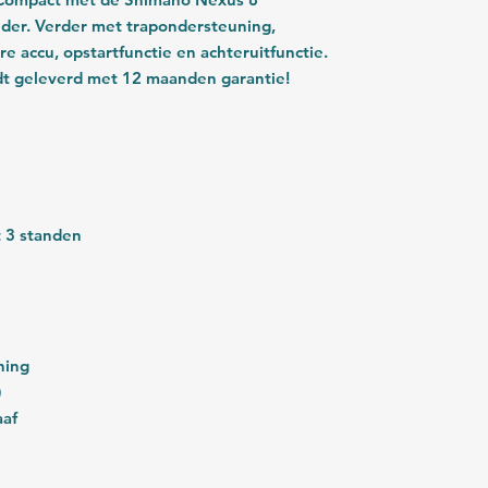
uder. Verder met trapondersteuning,
 accu, opstartfunctie en achteruitfunctie.
rdt geleverd met 12 maanden garantie!
 3 standen
ning
)
aaf