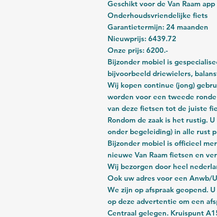
Geschikt voor de Van Raam app
Onderhoudsvriendelijke fiets
Garantietermijn: 24 maanden
Nieuwprijs: 6439.72
Onze prijs: 6200.-
Bijzonder mobiel is gespecialis
bijvoorbeeld driewielers, balan
Wij kopen continue (jong) gebru
worden voor een tweede ronde.
van deze fietsen tot de juiste f
Rondom de zaak is het rustig. 
onder begeleiding) in alle rust 
Bijzonder mobiel is officieel m
nieuwe Van Raam fietsen en ver
Wij bezorgen door heel nederla
Ook uw adres voor een Anwb/Uni
We zijn op afspraak geopend. U
op deze advertentie om een afs
Centraal gelegen. Kruispunt A