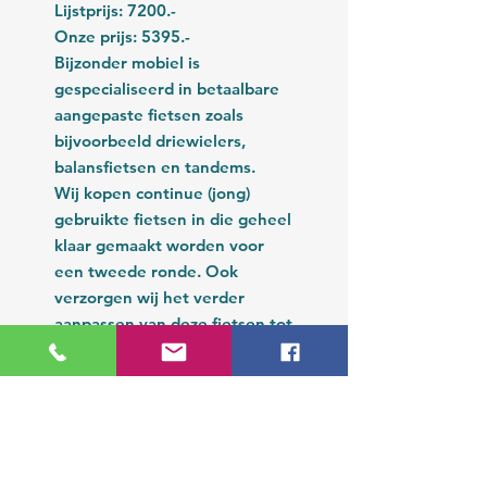
Lijstprijs: 7200.-
Onze prijs: 5395.-
Bijzonder mobiel is
gespecialiseerd in betaalbare
aangepaste fietsen zoals
bijvoorbeeld driewielers,
balansfietsen en tandems.
Wij kopen continue (jong)
gebruikte fietsen in die geheel
klaar gemaakt worden voor
een tweede ronde. Ook
verzorgen wij het verder
aanpassen van deze fietsen tot
de juiste fietshouding wordt
bereikt.
Rondom de zaak is het rustig.
U bent van harte welkom om
(indien gewenst onder
begeleiding) in alle rust proef