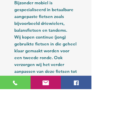
Bijzonder mobiel is
gespecialiseerd in betaalbare
aangepaste fietsen zoals
bijvoorbeeld driewielers,
balansfietsen en tandems.
Wij kopen continue (jong)
gebruikte fietsen in die geheel
klaar gemaakt worden voor
een tweede ronde. Ook
verzorgen wij het verder
aanpassen van deze fietsen tot
de juiste fietshouding wordt
bereikt.
Rondom de zaak is het rustig.
U bent van harte welkom om
(indien gewenst onder
begeleiding) in alle rust proef
te komen rijden.
Bijzonder mobiel is officieel