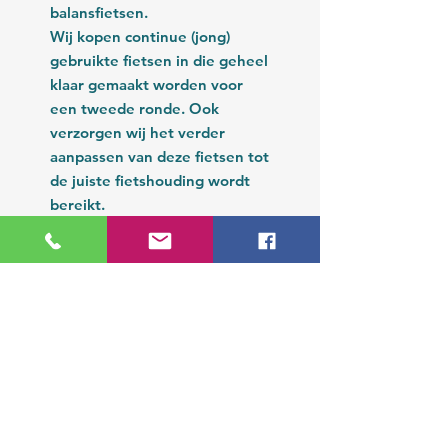
balansfietsen.
Wij kopen continue (jong)
gebruikte fietsen in die geheel
klaar gemaakt worden voor
een tweede ronde. Ook
verzorgen wij het verder
aanpassen van deze fietsen tot
de juiste fietshouding wordt
bereikt.
Rondom de zaak is het rustig.
U bent van harte welkom om
(indien gewenst onder
begeleiding) in alle rust proef
te komen rijden.
Bijzonder mobiel is officieel
merkdealer voor Van Raam. Wij
leveren ook nieuwe Van Raam
fietsen en verzorgen
reparaties.