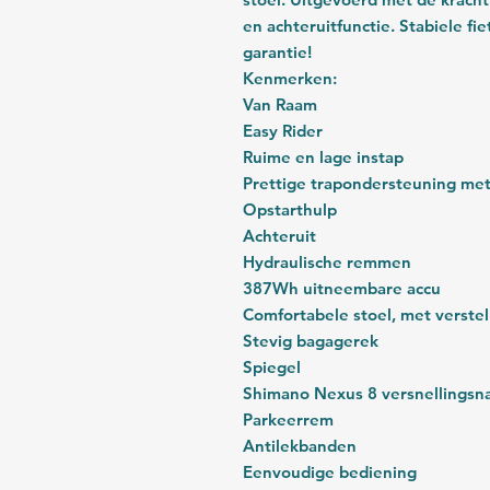
en achteruitfunctie. Stabiele f
garantie!
Kenmerken:
Van Raam
Easy Rider
Ruime en lage instap
Prettige trapondersteuning met
Opstarthulp
Achteruit
Hydraulische remmen
387Wh uitneembare accu
Comfortabele stoel, met verste
Stevig bagagerek
Spiegel
Shimano Nexus 8 versnellingsn
Parkeerrem
Antilekbanden
Eenvoudige bediening