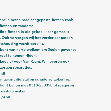
eerd in betaalbare aangepaste fietsen zoals
sfietsen en tandems.
ikte fietsen in die geheel klaar gemaakt
 Ook verzorgen wij het verder aanpassen
ietshouding wordt bereikt.
U bent van harte welkom om (indien gewenst
proef te komen rijden.
erkdealer voor Van Raam. Wij leveren ook
zorgen reparaties.
nd!
garant diefstal en schade verzekering.
 kunt bellen met 0318-250350 of reageren
praak te maken.
15/A50