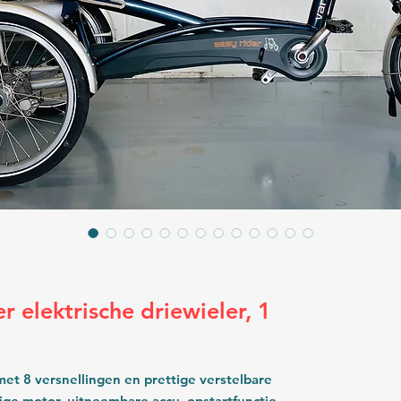
 elektrische driewieler, 1
et 8 versnellingen en prettige verstelbare
ige motor, uitneembare accu, opstartfunctie