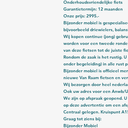
Onderhoudsvriendelijke fiets
Garantietermijn: 12 maanden
Onze prijs: 2995.-
Bijzonder mobiel is gespecialis
bijvoorbeeld driewielers, balan
Wij kopen continue (jong) gebru
worden voor een tweede ronde.
van deze fietsen tot de juiste f
Rondom de zaak is het rustig. 
onder begeleiding) in alle rust 
Bijzonder mobiel is officieel m
nieuwe Van Raam fietsen en ver
Wij bezorgen door heel nederla
Ook uw adres voor een Anwb/Uni
We zijn op afspraak geopend. U
op deze advertentie om een afs
Centraal gelegen. Kruispunt A
Graag tot ziens bij:
Bijzonder Mobiel